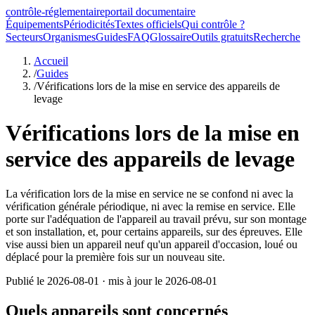
contrôle-réglementaire
portail documentaire
Équipements
Périodicités
Textes officiels
Qui contrôle ?
Secteurs
Organismes
Guides
FAQ
Glossaire
Outils gratuits
Recherche
Accueil
/
Guides
/
Vérifications lors de la mise en service des appareils de
levage
Vérifications lors de la mise en
service des appareils de levage
La vérification lors de la mise en service ne se confond ni avec la
vérification générale périodique, ni avec la remise en service. Elle
porte sur l'adéquation de l'appareil au travail prévu, sur son montage
et son installation, et, pour certains appareils, sur des épreuves. Elle
vise aussi bien un appareil neuf qu'un appareil d'occasion, loué ou
déplacé pour la première fois sur un nouveau site.
Publié le
2026-08-01
· mis à jour le
2026-08-01
Quels appareils sont concernés