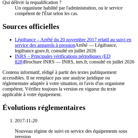
Qui délivre la requalification ?
Un organisme habilité par l'administration, ou le service
compétent de l'État selon les cas.
Sources officielles
Légifrance – Arrêté du 20 novembre 2017 relatif au suivi en
service des appareils à pression
Arrêté
—
Légifrance,
legifrance.gouv.fr
, consulté
en juillet 2026
INRS – Principales vérifications périodiques (ED
828)
Brochure INRS
—
INRS,
inrs.fr
, consulté
en juillet 2026
Contenu informatif, rédigé à partir des textes publiquement
accessibles. Il ne remplace pas une analyse juridique ou
réglementaire adaptée à votre situation, ni l'avis d'un organisme
compétent. Vérifiez toujours la version en vigueur du texte
applicable à votre équipement.
Évolutions réglementaires
2017-11-20
Nouveau régime de suivi en service des équipements sous
pression