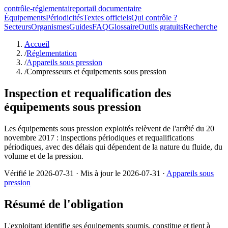
contrôle-réglementaire
portail documentaire
Équipements
Périodicités
Textes officiels
Qui contrôle ?
Secteurs
Organismes
Guides
FAQ
Glossaire
Outils gratuits
Recherche
Accueil
/
Réglementation
/
Appareils sous pression
/
Compresseurs et équipements sous pression
Inspection et requalification des
équipements sous pression
Les équipements sous pression exploités relèvent de l'arrêté du 20
novembre 2017 : inspections périodiques et requalifications
périodiques, avec des délais qui dépendent de la nature du fluide, du
volume et de la pression.
Vérifié le
2026-07-31
· Mis à jour le
2026-07-31
·
Appareils sous
pression
Résumé de l'obligation
L'exploitant identifie ses équipements soumis, constitue et tient à