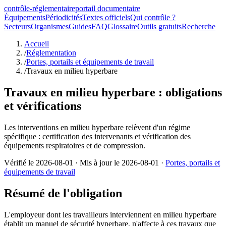
contrôle-réglementaire
portail documentaire
Équipements
Périodicités
Textes officiels
Qui contrôle ?
Secteurs
Organismes
Guides
FAQ
Glossaire
Outils gratuits
Recherche
Accueil
/
Réglementation
/
Portes, portails et équipements de travail
/
Travaux en milieu hyperbare
Travaux en milieu hyperbare : obligations
et vérifications
Les interventions en milieu hyperbare relèvent d'un régime
spécifique : certification des intervenants et vérification des
équipements respiratoires et de compression.
Vérifié le
2026-08-01
· Mis à jour le
2026-08-01
·
Portes, portails et
équipements de travail
Résumé de l'obligation
L'employeur dont les travailleurs interviennent en milieu hyperbare
établit un manuel de sécurité hyperbare, n'affecte à ces travaux que